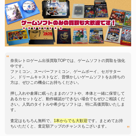
3Dの興奮、次に繋げます
あなたのSwitch、次へ託す
Wii U
PCゲーム
奈良レトロゲーム出張買取TOPでは、ゲームソフトの買取を強化
中です。
ファミコン、スーパーファミコン、ゲームボーイ、セガサター
ン、ドリームキャストなど、昔懐かしいゲームソフトをお持ちの
方は、ぜひこの機会にお持ちください。
次の世代へ譲渡
積んでたソフト解放！
押し入れや倉庫に眠ったままのソフトや、本体と一緒に保管して
あるカセットなど、動作確認ができない場合でもぜひご相談くだ
さい。人気のタイトルや希少なソフトは、特に高価買取いたしま
す。
PlayStation4(PS4)
PlayStation5(PS5)
査定はもちろん無料で、
1本からでも大歓迎
です。まとめてお持
ちいただくと、査定額アップのチャンスもございます。