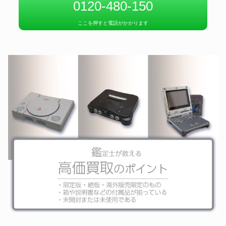
0120-480-150
任天堂 Newニンテンドー3DS本
3DSハード
体 カイオーガ エディション
ここを押すと電話がかかります
任天堂 NEWラブプラス”NEWマ
3DSハード
ナカデラックス”コンプリートセ
ット
任天堂 Nintendo Switch本体 ド
NintendoSwitchハード
ラゴンクエストXI S ロトエディ
ション
HORI 初音ミク Project DIVA
NintendoSwitchハード
MEGA39’s 専用コントローラー
HORI 太鼓の達人 専用コントロ
WiiUハード
ーラーPro.
任天堂 WiiU PREMIUM SET ド
WiiUハード
ラゴンクエストX同梱
パイオニア ヴァジュラ弐LD-
PCエンジンソフト
ROMROM
NEC PCエンジン スーパーグラ
PCエンジンハード
フィックス本体
KADOKAWA デモンゲイズ2
PlayStation Vitaソフト
Global Edition
ソニー PSVita本体 SOUL
PlayStation Vitaハード
SACRIFICE PREMIUM
EDITION