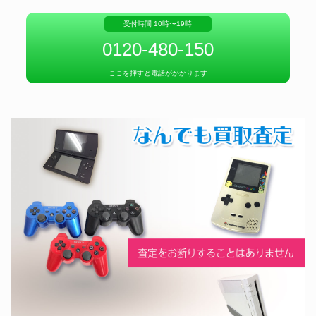
受付時間 10時〜19時
あなたの次を探そう。
最高の没入感、譲ります
0120-480-150
ここを押すと電話がかかります
エックスボックス
ゲームキューブ
究極性能を次の手に
レトロゲームの傑作機手放すなら今
2DS
ゲームボーイ
DSの歴史、次の手に
歴史とタフさを次の手に