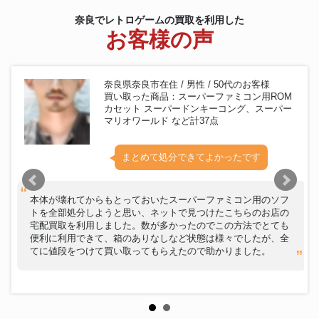
プレイステーション4本体 20周
PlayStation4ハード
奈良でレトロゲームの買取を利用した
年アニバーサリー エディション
お客様の声
ソニー プレイステーション5本
PlayStation5ハード
体 デジタル・エディション フォ
ートナイト Cobalt Starパック
ワイヤレスコントローラー
奈良県奈良市在住 / 男性 / 50代のお客様
DualSense Edge 30周年アニバ
PlayStation5ハード
買い取った商品：スーパーファミコン用ROM
ーサリー リミテッドエディショ
カセット スーパードンキーコング、スーパー
ン
マリオワールド など計37点
マイクロソフト Xbox 本体
エックスボックスハード
Special Edition
まとめて処分できてよかったです
FATAL FRAME II Crimson
エックスボックスソフト
Butterfly
タイトー TIMEGAL タイムギャ
メガドライブソフト
ル LDソフト
本体が壊れてからもとっておいたスーパーファミコン用のソフ
トを全部処分しようと思い、ネットで見つけたこちらのお店の
ヴァージンゲーム チャックロッ
メガドライブソフト
宅配買取を利用しました。数が多かったのでこの方法でとても
クII
便利に利用できて、箱のありなしなど状態は様々でしたが、全
任天堂 ゲームキューブ本体 シャ
ゲームキューブハード
てに値段をつけて買い取ってもらえたので助かりました。
ア専用BOX
ゲームボーイソフト
T＆E SOFT 地球解放軍ジアース