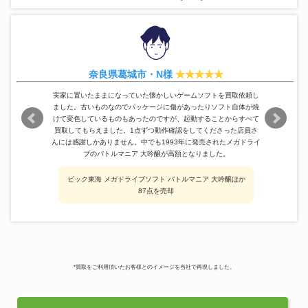
奈良県葛城市・N様
実家に置いたままになっていた懐かしいゲームソフトを買取依頼し
ました。古いものなのでパッケージに傷があったりソフト自体が焼
けて変色しているものもあったのですが、起動することからすべて
買取してもらえました。1点ずつ動作確認をしてくださった店員さ
んには感謝しかありません。中でも1993年に発売されたメガドライ
ブのバトルマニア 大吟醸が高額となりました。
ビック東海 メガドライブソフト バトルマニア 大吟醸ほか
87点を売却
*買取をご利用頂いたお客様とのイメージを当社で再現しました。