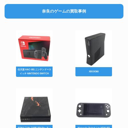
奈良のゲームの買取事例
任天堂 HAC-001 ニンテンドース
XBOX360
イッチ NINTENDO SWITCH
SONY CUH-7100B PS4 Pro モン
Nintendo Switch Lite HDH-001