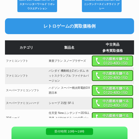
スターハンターワールド リオレ
ニンテンドースイッチライト グ
ウスエディション
レー
レトロゲームの買取価格例
中古美品
カテゴリ
製品名
参考買取価格
ファミコンソフト
東亜プラン スノーブラザーズ
バンダイ 機動戦士Zガンダム ホ
ファミコンソフト
ットスクランブル ファイナルバ
ージョン
ハドソン スーパー桃太郎電鉄DX
スーパーファミコンソフト
西日本
スーパーファミコンハード
シャープ 21型 SF-1
任天堂 Newニンテンドー2DSLL
2DSハード
本体 とびだせどうぶつの森パッ
ク
受付時間 10時〜19時
2DSハード
ニンテンドー2DS本体 ピンク