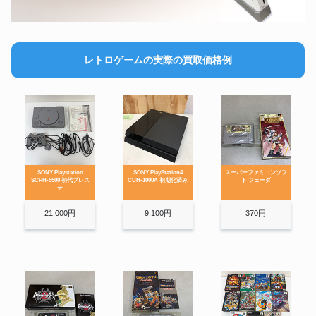
PlayStation Vita
PCエンジン
レトロゲームの実際の買取価格例
最高の携帯機を譲る
あのCD-ROMの感動を次に繋ぐ
SONY Playstation
SONY PlayStation4
スーパーファミコンソフ
SCPH-5500 初代プレス
CUH-1000A 初期化済み
ト フェーダ
テ
メガドライブ
アダルトゲーム
21,000円
9,100円
370円
時代が求めた16ビット評価します
秘蔵の物語、次の手に